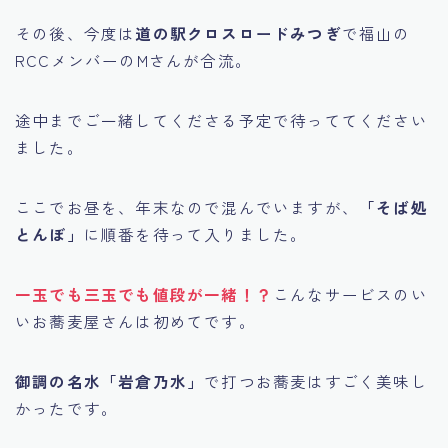
その後、今度は
道の駅クロスロードみつぎ
で福山の
RCCメンバーのMさんが合流。
途中までご一緒してくださる予定で待っててください
ました。
ここでお昼を、年末なので混んでいますが、
「そば処
とんぼ」
に順番を待って入りました。
一玉でも三玉でも値段が一緒！？
こんなサービスのい
いお蕎麦屋さんは初めてです。
御調の名水「岩倉乃水」
で打つお蕎麦はすごく美味し
かったです。