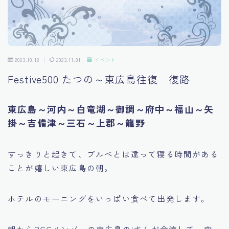
2023.10.12
2023.11.01
イベント
Festive500 たつの～東広島往復 復路
東広島～河内～白竜湖～御調～府中～福山～矢
掛～吉備津～三石～上郡～龍野
すっきりと起きて、ブルべとは違って寝る時間がある
ことが嬉しい東広島の朝。
ホテルのモーニングをいっぱい食べて出発します。