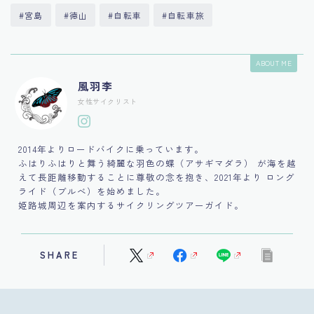
#宮島
#徳山
#自転車
#自転車旅
ABOUT ME
風羽李
女性サイクリスト
2014年よりロードバイクに乗っています。
ふはりふはりと舞う綺麗な羽色の蝶（アサギマダラ） が海を越
えて長距離移動することに尊敬の念を抱き、2021年より ロング
ライド（ブルべ）を始めました。
姫路城周辺を案内するサイクリングツアーガイド。
SHARE