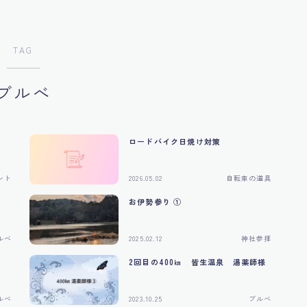
TAG
ブルべ
ロードバイク日焼け対策
ント
2026.05.02
自転車の道具
お伊勢参り ①
ルべ
2025.02.12
神社参拝
2回目の400㎞ 皆生温泉 湯薬師様
ルべ
2023.10.25
ブルべ