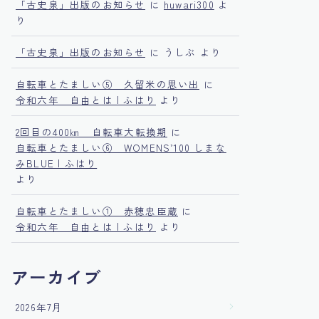
「古史泉」出版のお知らせ
に
huwari300
よ
り
「古史泉」出版のお知らせ
に
うしぶ
より
自転車とたましい⑤ 久留米の思い出
に
令和六年 自由とは | ふはり
より
2回目の400㎞ 自転車大転換期
に
自転車とたましい⑥ WOMENS’100 しまな
みBLUE | ふはり
より
自転車とたましい① 赤穂忠臣蔵
に
令和六年 自由とは | ふはり
より
アーカイブ
2026年7月