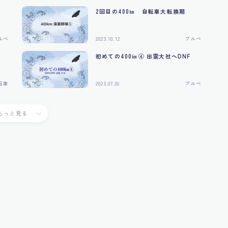
2回目の400㎞ 自転車大転換期
ルべ
2023.10.12
ブルべ
初めての400㎞④ 出雲大社へDNF
転車
2023.07.30
ブルべ
もっと見る