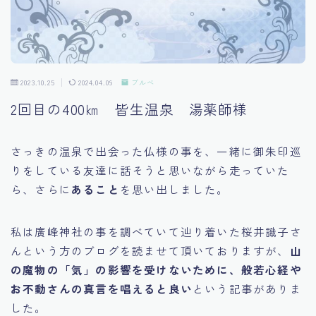
2023.10.25
2024.04.09
ブルべ
2回目の400㎞ 皆生温泉 湯薬師様
さっきの温泉で出会った仏様の事を、一緒に御朱印巡
りをしている友達に話そうと思いながら走っていた
ら、さらに
あること
を思い出しました。
私は廣峰神社の事を調べていて辿り着いた桜井識子さ
んという方のブログを読ませて頂いておりますが、
山
の魔物の「気」の影響を受けないために、般若心経や
お不動さんの真言を唱えると良い
という記事がありま
した。