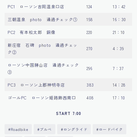
PC1 ローソン吉岡温泉口店
124
13：42
三朝温泉 photo 通過チェック①
158
16：30
PC2 有本松太郎 銅像
220
21：10
新庄宿 石碑 photo 通過チェッ
270
4：39
ク②
ローソン中国勝山店 通過チェック
296
7：37
③
PC3 ローソン上郡神明寺店
383
14：28
ゴールPC ローソン姫路飾西南口
408
17：10
START 7:00
#Roadbike
#ブルべ
#ロングライド
#ロードバイク