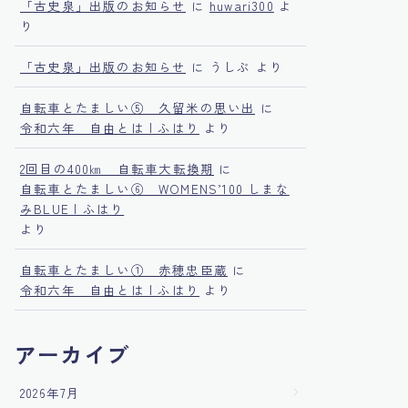
「古史泉」出版のお知らせ
に
huwari300
よ
り
「古史泉」出版のお知らせ
に
うしぶ
より
自転車とたましい⑤ 久留米の思い出
に
令和六年 自由とは | ふはり
より
2回目の400㎞ 自転車大転換期
に
自転車とたましい⑥ WOMENS’100 しまな
みBLUE | ふはり
より
自転車とたましい① 赤穂忠臣蔵
に
令和六年 自由とは | ふはり
より
アーカイブ
2026年7月