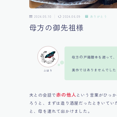
2024.05.10
2024.06.09
ありがとう
母方の御先祖様
の
母方
戸籍謄本を遡って、
美作ではありませんでした
ふはり
赤の他人
夫との会話で
という言葉がひっか
ろうと、まずは造り酒屋だったときいてい
と、母を連れて出かけました。