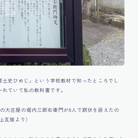
郷土史ひめじ」という学校教材で知ったところでし
かれていて私の教科書です。
倉村の大庄屋の堀内三郎右衛門が8人で窮状を訴えたの
山瓦版より）